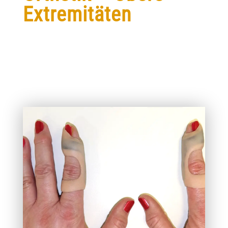
Extremitäten
FINGER-ORTHESEN
Arthrose, Rheuma, Gicht, …für Betroffene sind die
Schmerzen in den Fingergelenken oft unerträglich.
Mit Hilfe von Finger-Orthesen kann eine gewisse
Korrektur und Schmerzlinderung erzielt werden.