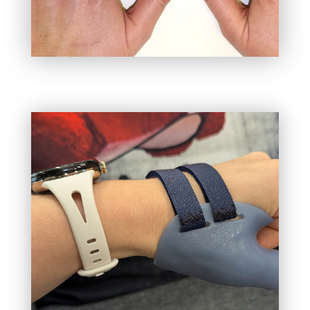
DAUMENSATTELGELENKORTHESEN
Die Orthese verhindert z.B. bei Erkrankungen wie
Rhizarthrose übermäßige Bewegungen des
Daumens, um das Gelenk zu entlasten, ohne die
alltägliche Funktionalität des Daumens komplett
einzuschränken.
Die Anfertigung in HTV Silikon ermöglicht, die
Orthese durch auskochen steril zu halten was
insbesondere z.B. für Berufe in der Pflege oder der
Gastronomie von Vorteil ist.