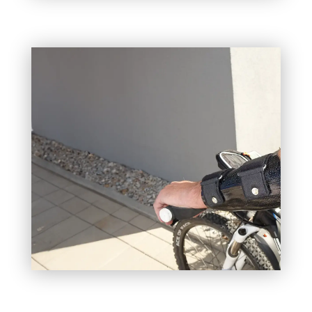
OBERARM-ORTHESEN
Traumatisch bedingte Ausfälle der Muskulaturen
an Ober- und Unterarm zwingen Betroffene
oftmals dazu ihre Hobbies aufzugeben. Mit Hilfe
individuell angefertigter Orthesen, die zum Beispiel
zum Rad fahren genutzt werden können, geben wir
Ihnen ein Stück Lebensqualität zurück.