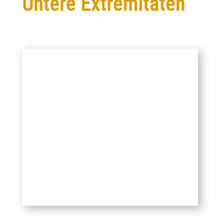
Untere Extremitäten
ORTHOPROTHESE BEI BORGGREVE
UMKEHRPLASTIK
Die Borggreve Umkehrplastik ist eine
hochfunktionelle Operationsmethode, bei
der das obere Sprunggelenk die Funktion des
Knies, in Beugung und Streckung,
übernimmt. Durch den Einsatz einer
körpereigenen Gliedmaße wird die
Bewegung sehr harmonisch und der Nutzer
ist nicht auf ein Prothesenkniegelenk
angewiesen.