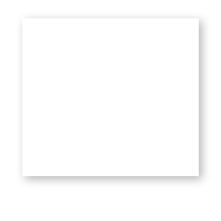
EINFACH DABEI SEIN
Es ist das schönste Gefühl, dabei sein zu
können. Keine Rücksicht auf sein Handicap
nehmen zu müssen. Besonders für junge
Menschen ist es wichtig, in ihrer
persönlichen Umgebung integriert zu sein.
Ob Familie, Freunde, Verein – dabei sein ist
alles. Wir unterstützen Sie dabei!