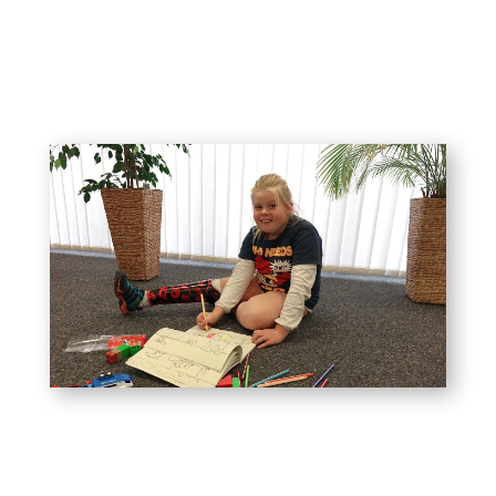
IMMER AUF ACHSE!
Kinder und Jugendliche sind ständig
unterwegs. Da muss
einiges aushalten. Sie soll
Orthoprothese
die
zum Begleiter werden, mit dem man Pferde
stehlen kann.